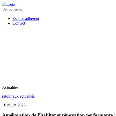
Espace adhérent
Contact
L’ALEC
COLLECTIVITÉS
COPROPR
ACCUEIL
L’ALEC
COLLECTIVITÉS
COPROP
Actualités
retour aux actualités
10 juillet 2025
Amélioration de l’habitat et rénovation performante :