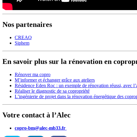
Nos partenaires
CREAQ
Siphem
En savoir plus sur la rénovation en copropr
Rénover ma copro
M’informer et échanger grâce aux ateliers
Résidence Eden Roc : un exemple de rénovation réussi, avec l’
Réaliser le diagnostic de sa copropriété
L’ingénierie de projet dans la rénovation énergétique des coprop
Votre contact à l’Alec
copro-bm@alec-mb33.fr