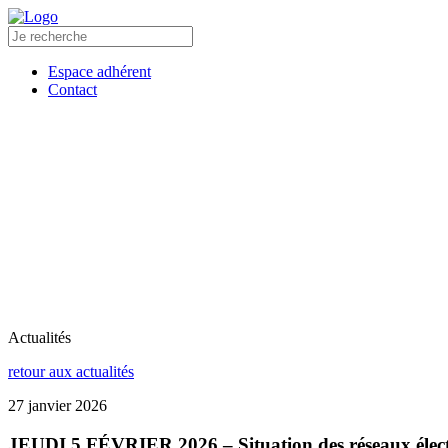
Espace adhérent
Contact
L’ALEC
COLLECTIVITÉS
COPROPR
ACCUEIL
L’ALEC
COLLECTIVITÉS
COPROP
Actualités
retour aux actualités
27 janvier 2026
JEUDI 5 FÉVRIER 2026 – Situation des réseaux électr