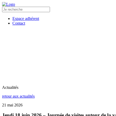
Espace adhérent
Contact
L’ALEC
COLLECTIVITÉS
COPROPR
ACCUEIL
L’ALEC
COLLECTIVITÉS
COPROP
Actualités
retour aux actualités
21 mai 2026
Jeudi 18 juin 2026 – Journée de visites autour de la v