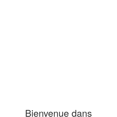
COPROPRIÉTÉS
ACTEURS PUBLICS/PRIVÉS
ÉCHANG
ACTUALITÉS
ÉS
COPROPRIÉTÉS
ACTEURS PUBLICS/PRIVÉS
IATHÈQUE
ACTUALITÉS
ESPACE ADHÉRENT
CONT
Bienvenue dans