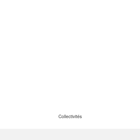
COPROPRIÉTÉS
ACTEURS PUBLICS/PRIVÉS
ÉCHANG
ACTUALITÉS
ÉS
COPROPRIÉTÉS
ACTEURS PUBLICS/PRIVÉS
IATHÈQUE
ACTUALITÉS
ESPACE ADHÉRENT
CONT
Collectivités