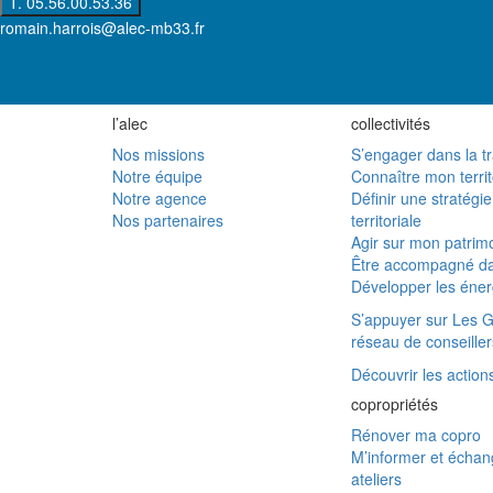
T. 05.56.00.53.36
romain.harrois@alec-mb33.fr
l’alec
collectivités
Nos missions
S’engager dans la tr
Notre équipe
Connaître mon territ
Notre agence
Définir une stratégi
Nos partenaires
territoriale
Agir sur mon patrimo
Être accompagné da
Développer les éner
S’appuyer sur Les G
réseau de conseiller
Découvrir les actions 
copropriétés
Rénover ma copro
M’informer et échan
ateliers